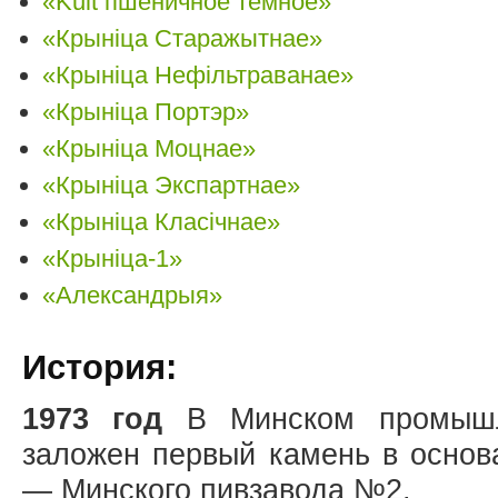
«Kult пшеничное темное»
«Крынiца Старажытнае»
«Крынiца Нефiльтраванае»
«Крынiца Портэр»
«Крынiца Моцнае»
«Крынiца Экспартнае»
«Крынiца Класiчнае»
«Крынiца-1»
«Александрыя»
История:
1973 год
В Минском промышл
заложен первый камень в основ
— Минского пивзавода №2.