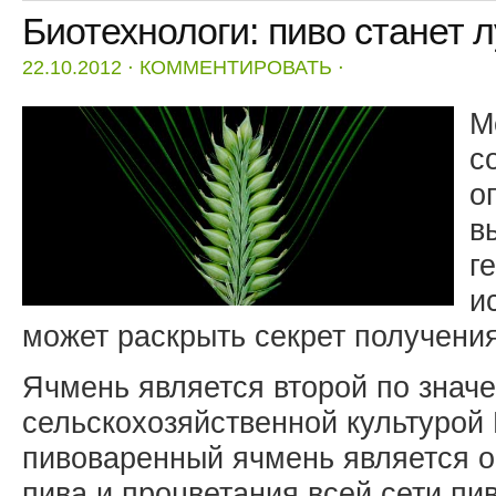
Биотехнологи: пиво станет 
22.10.2012
⋅
КОММЕНТИРОВАТЬ
⋅
М
с
о
в
г
и
может раскрыть секрет получения
Ячмень является второй по знач
сельскохозяйственной культурой
пивоваренный ячмень является о
пива и процветания всей сети пи