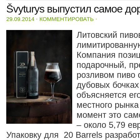
Švyturys выпустил самое до
29.09.2014
⋅
КОММЕНТИРОВАТЬ
⋅
Литовский пиво
лимитированную
Компания позиц
подарочный, п
розливом пиво 
дубовых бочках
объясняется ег
местного рынка
момент это сам
– около 5,79 ев
Упаковку для 20 Barrels разработ