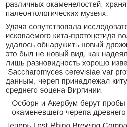
различных окаменелостей, хран
палеонтологических музеях.
Удача сопутствовала исследовате
ископаемого кита-протоцетида во
удалось обнаружить новый дрож
это был не новый вид, как надеял
лишь разновидность хорошо изве
Saccharomyces cerevisiae var pr
данным, череп принадлежал киту 
среднего эоцена Виргинии.
Осборн и Акербум берут пробы
окаменевшего черепа древнего 
Теперь Lost Rhino Brewing Compa