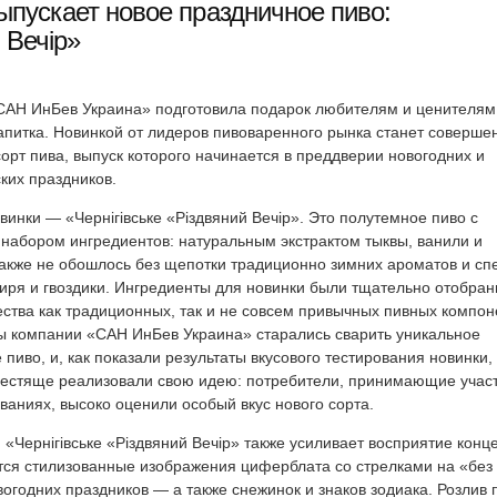
пускает новое праздничное пиво:
 Вечір»
САН ИнБев Украина» подготовила подарок любителям и ценителям
апитка. Новинкой от лидеров пивоваренного рынка станет соверше
орт пива, выпуск которого начинается в преддверии новогодних и
ких праздников.
винки — «Чернігівське «Різдвяний Вечір». Это полутемное пиво с
набором ингредиентов: натуральным экстрактом тыквы, ванили и
акже не обошлось без щепотки традиционно зимних ароматов и сп
иря и гвоздики. Ингредиенты для новинки были тщательно отобра
ства как традиционных, так и не совсем привычных пивных компон
 компании «САН ИнБев Украина» старались сварить уникальное
 пиво, и, как показали результаты вкусового тестирования новинки,
естяще реализовали свою идею: потребители, принимающие участ
ованиях, высоко оценили особый вкус нового сорта.
 «Чернігівське «Різдвяний Вечір» также усиливает восприятие конц
ятся стилизованные изображения циферблата со стрелками на «без
годних праздников — а также снежинок и знаков зодиака. Розлив 