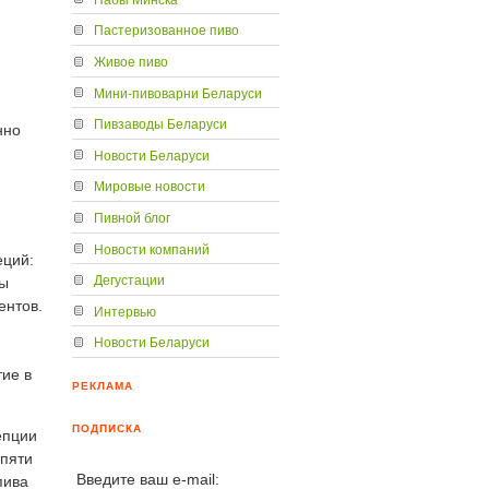
Пастеризованное пиво
Живое пиво
Мини-пивоварни Беларуси
Пивзаводы Беларуси
нно
Новости Беларуси
Мировые новости
Пивной блог
Новости компаний
еций:
Дегустации
ны
ентов.
Интервью
Новости Беларуси
ие в
РЕКЛАМА
ПОДПИСКА
епции
 пяти
Введите ваш e-mail:
пива