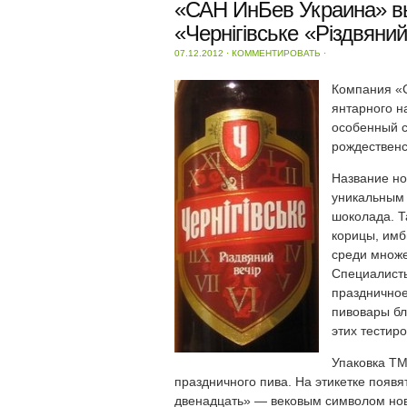
«САН ИнБев Украина» вы
«Чернігівське «Різдвяний
07.12.2012
⋅
КОММЕНТИРОВАТЬ
⋅
Компания «
янтарного н
особенный с
рождественс
Название но
уникальным 
шоколада. Т
корицы, имб
среди множе
Специалисты
праздничное
пивовары бл
этих тестир
Упаковка ТМ
праздничного пива. На этикетке появ
двенадцать» — вековым символом ново