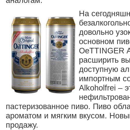
аналогам.
На сегодняшн
безалкогольн
довольно узо
основном пив
OeTTINGER Al
расширить вы
доступную ал
импортным с
Alkoholfrei –
нефильтрован
пастеризованное пиво. Пиво обл
ароматом и мягким вкусом. Новы
продажу.