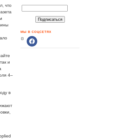
л, что
газета
м
вины
МЫ В СОЦСЕТЯХ
вало
сайте
так и
а
оля 4–
оду в
нижают
овки,
pplied