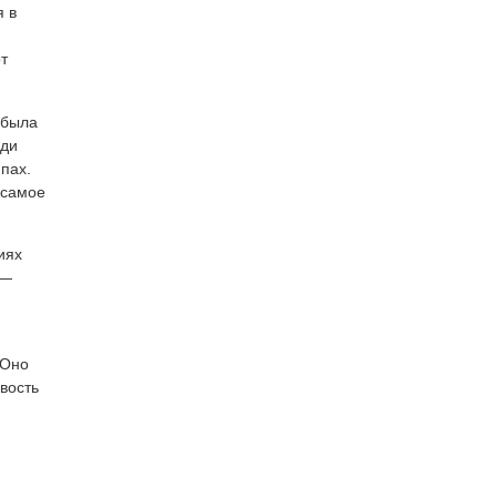
я в
т
 была
еди
пах.
 самое
иях
 —
 Оно
вость