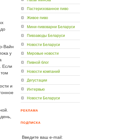
Пастеризованное пиво
Живое пиво
ых
Мини-пивоварни Беларуси
 до
Пивзаводы Беларуси
Новости Беларуси
ер-Вайн
пока у
Мировые новости
а
Пивной блог
. Если
Новости компаний
 том
Дегустации
ости и
Интервью
егонное
Новости Беларуси
ной.
РЕКЛАМА
 день,
ПОДПИСКА
Введите ваш e-mail: