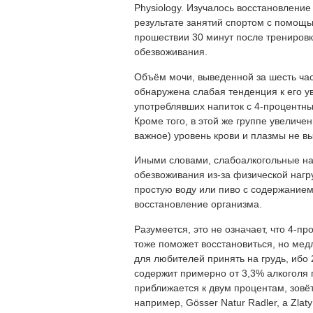
Physiology. Изучалось восстановлени
результате занятий спортом с помощь
прошествии 30 минут после тренировки
обезвоживания.
Объём мочи, выведенной за шесть час
обнаружена слабая тенденция к его у
употреблявших напиток с 4-процентны
Кроме того, в этой же группе увелич
важное) уровень крови и плазмы не в
Иными словами, слабоалкогольные нап
обезвоживания из-за физической нагру
простую воду или пиво с содержание
восстановление организма.
Разумеется, это не означает, что 4-п
тоже поможет восстановиться, но медл
для любителей принять на грудь, ибо 
содержит примерно от 3,3% алкоголя п
приближается к двум процентам, зовё
например, Gösser Natur Radler, а Zlat