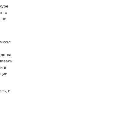
куре
в те
 не
эмюэл
одства
ливали
и в
еции
сь, и