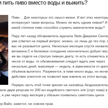
 пить пиво вместо воды и выжить?
Пиво… Для некоторых это смысл жизни. И вот этих некотор
интересуют такие вопросы. Можно ли жить одним пивом? И
какой степени пиво способно служить заменителем воды?
Пару лет назад обозреватель журнала Slate Джереми Синг
уже ответил на первый вопрос: можно, но лишь до тех пор, 
вас не разовьётся цинга. Несколько месяцев спустя нехватк
витамина C и белковое голодание окончательно добьют вас
же вы сядете на строгую пивную диету, то есть откажетесь в
числе от воды, то обезвоживания следует ждать уже через
несколько дней, максимум — недель, в зависимости от креп
объёмов выпитого. Разумеется, в пиве много воды, но моч
действие алкоголя не позволит вам извлечь из этого выгоду.
Первую часть этой точки зрения не назовёшь бездоказатель
али двум резусам по 200 мл индийского светлого эля (сорт пива) в
, и уже через пару месяцев у обезьян появились симптомы цинги.
ер-Вайн, кажется, не совсем прав.