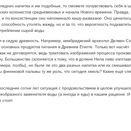
следних напитка и им подобные, то сможете почувствовать себя в ш
ких колонистов средневековья и начала Нового времени. Правда, 
, и по консистенции оно напоминало кашу-размазню. Оно ценилось
 способность утолять жажду, но и за то, что вероятность подхватить
отреблении сырой воды.
ми в седую древность. Например, кембриджский археолог Делвен С
 основных продуктов питания в Древнем Египте. Только вот насчёт
как не договорятся, ведь трактовать изображения процесса произв
. Большинство склоняется к тому, что в долине Нила пиво изготав
мера, полбы), но были ли это два разных напитка или их смешивал
ы финиковой пальмы ту же роль, что сегодня хмель? Какие ещё сп
 последние сотни лет ситуация с продовольствием в целом улучшила
оеобразного заменителя воды (а иногда и еды) в нашем рационе. И
 стоит.