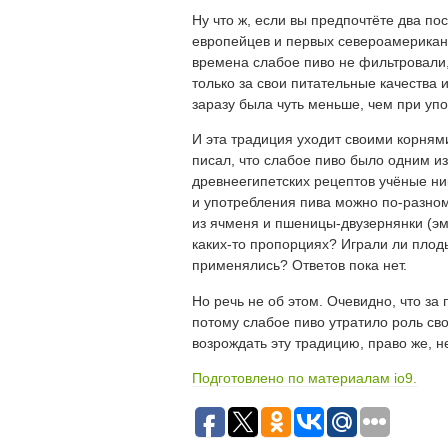
Ну что ж, если вы предпочтёте два по
европейцев и первых североамериканс
времена слабое пиво не фильтровали
только за свои питательные качества и
заразу была чуть меньше, чем при уп
И эта традиция уходит своими корня
писал, что слабое пиво было одним из
древнеегипетских рецептов учёные ни
и употребления пива можно по-разному
из ячменя и пшеницы-двузернянки (эм
каких-то пропорциях? Играли ли плод
применялись? Ответов пока нет.
Но речь не об этом. Очевидно, что за
потому слабое пиво утратило роль св
возрождать эту традицию, право же, не
Подготовлено по материалам io9.