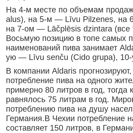
На 4-м месте по объемам продаж
alus), на 5-м — Līvu Pilzenes, на 
на 7-ом — Lāčplēsis dzintara (все
Восьмую позицию в топе самых 
наименований пива занимает Aldara
ую — Līvu senču (Cido grupa), 10-
В компании Aldaris прогнозируют, 
потребление пива на одного жите
примерно 80 литров в год, тогда к
равнялось 75 литрам в год. Мир
потреблению пива на душу насел
Германия.В Чехии потребление н
составляет 150 литров, в Германи