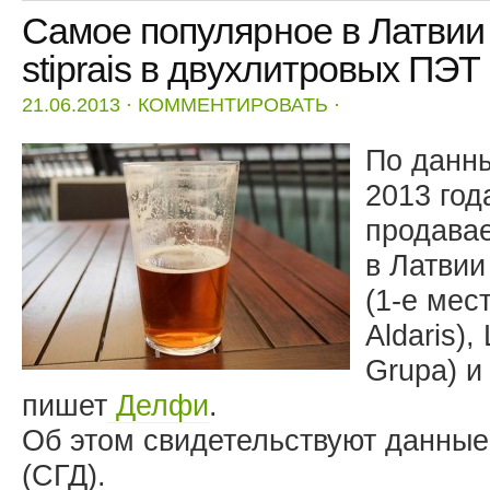
Самое популярное в Латвии 
stiprais в двухлитровых ПЭТ
21.06.2013
⋅
КОММЕНТИРОВАТЬ
⋅
По данны
2013 год
продава
в Латвии 
(1-е мес
Aldaris),
Grupa) и 
пишет
Делфи
.
Об этом свидетельствуют данны
(СГД).