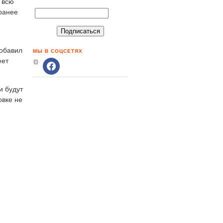
 всю
 ранее
добавил
МЫ В СОЦСЕТЯХ
еет
и будут
овке не