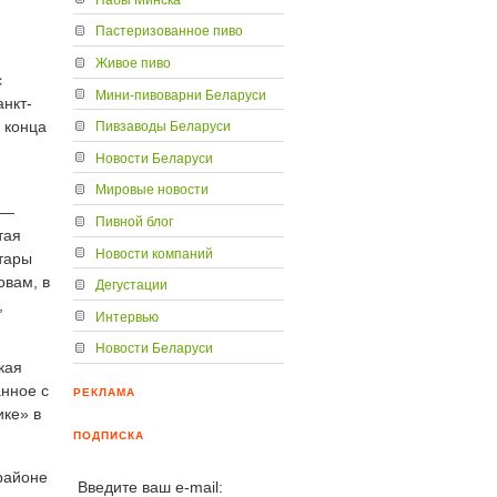
Пастеризованное пиво
Живое пиво
с
Мини-пивоварни Беларуси
анкт-
 конца
Пивзаводы Беларуси
Новости Беларуси
Мировые новости
 —
Пивной блог
тая
Новости компаний
 тары
овам, в
Дегустации
,
Интервью
Новости Беларуси
кая
анное с
РЕКЛАМА
ике» в
ПОДПИСКА
районе
Введите ваш e-mail: