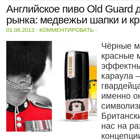
Английское пиво Old Guard 
рынка: медвежьи шапки и к
01.08.2013
⋅
КОММЕНТИРОВАТЬ
⋅
Чёрные м
красные 
эффектны
караула 
гвардейца
именно о
символиз
Британск
нас на ра
концепци