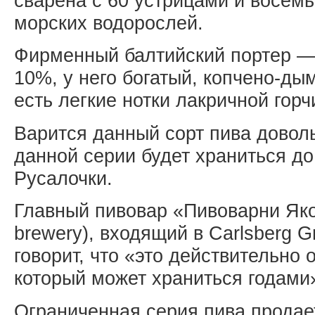
сварена с 60 устрицами и восем
морских водорослей.
Фирменный балтийский портер — 
10%, у него богатый, копчено-ды
есть легкие нотки лакричной горч
Варится данный сорт пива доволь
данной серии будет храниться д
Русалочки.
Главный пивовар «Пивоварни Яко
brewery), входящий в Carlsberg 
говорит, что «это действительно 
который может храниться годами
Ограниченная серия пива продае