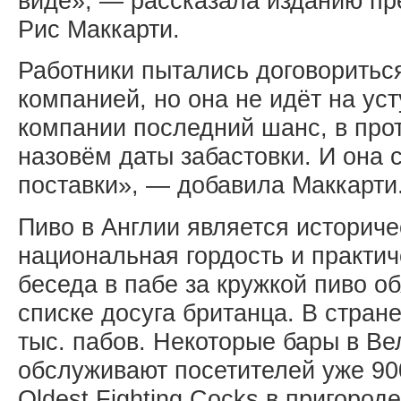
виде», — рассказала изданию п
Рис Маккарти.
Работники пытались договориться
компанией, но она не идёт на ус
компании последний шанс, в про
назовём даты забастовки. И она 
поставки», — добавила Маккарти
Пиво в Англии является историче
национальная гордость и практич
беседа в пабе за кружкой пиво о
списке досуга британца. В стран
тыс. пабов. Некоторые бары в В
обслуживают посетителей уже 900
Oldest Fighting Cocks в пригоро