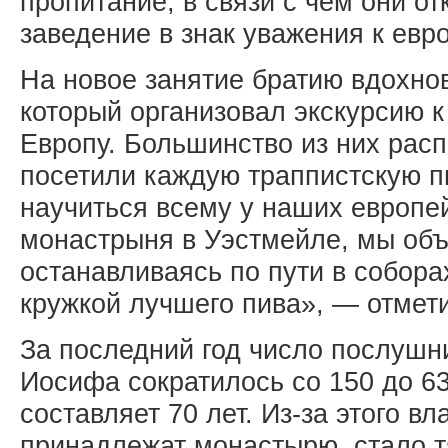
пропитание, в связи с чем они о
заведение в знак уважения к евр
На новое занятие братию вдохно
который организовал экскурсию 
Европу. Большинство из них рас
посетили каждую траппистскую п
научиться всему у наших европей
монастрыня в Уэстмейле, мы объ
останавливаясь по пути в собора
кружкой лучшего пива», — отмет
За последний год число послушни
Иосифа сократилось со 150 до 63
составляет 70 лет. Из-за этого в
принадлежат монастырю, стало т