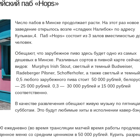
ийский паб «Hops»
Число пабов в Минске продолжает расти. На этот раз новое
заведение открылось возле «сладких Налибок» по адресу
Кульман,4. Паб «Hops» состоит из 3 залов вместимостью д
человек.
Обещают, что зарубежное пиво здесь будет одно из самых
дешевых в Минске. Разливных сортов в пивной карте сейчас
видов: Murphys Irish Stout, светлый и темный Budweiser,
Radeberger Pilsner, Schofferhofer, а также светлый и темный 
0,5 любого зарубежного пива стоит 50 000 рублей, белорус
— 25 000 рублей. 0,3 — 30 000 рублей и 15 000 рублей
соответственно.
В качестве развлечения обещают живую музыку по пятница
субботам. Это будут любимые хиты в исполнении кавер-бэ
0 ежедневно (во время трансляции матчей время работы продлева
беденное меню со средним ценником в 50 000 рублей. Курить разре