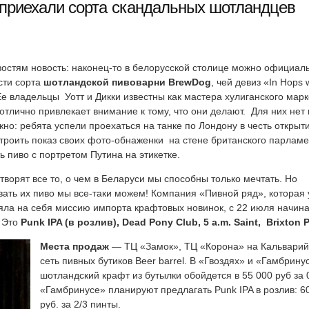
к приехали сорта скандальных шотландцев
остям новость: наконец-то в белорусской столице можно официал
сти сорта
шотландской пивоварни BrewDog
, чей девиз «In Hops 
Ее владельцы Уотт и Дикки известны как мастера хулиганского марк
отлично привлекает внимание к тому, что они делают. Для них нет 
но: ребята успели проехаться на танке по Лондону в честь открыт
троить показ своих фото-обнаженки на стене британского парламе
ь пиво с портретом Путина на этикетке.
творят все то, о чем в Беларуси мы способны только мечтать. Но
ать их пиво мы все-таки можем! Компания «Пивной ряд», которая
яла на себя миссию импорта крафтовых новинок, с 22 июля начин
 Это
Punk IPA (в розлив),
Dead Pony Club,
5 a.m. Saint,
Brixton P
Места продаж
— ТЦ «Замок», ТЦ «Корона» на Кальварий
сеть пивных бутиков Beer barrel. В «Гвоздях» и «Гамбрину
шотландский крафт из бутылки обойдется в 55 000 руб за 0
«Гамбринусе» планируют предлагать Punk IPA в розлив: 6
руб. за 2/3 пинты.