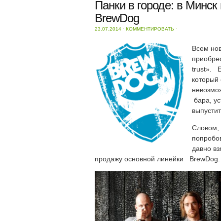
Панки в городе: в Минс
BrewDog
23.07.2014
⋅
КОММЕНТИРОВАТЬ
⋅
Всем нов
приобре
trust». 
который 
невозмож
бара, ус
выпустит
Словом, 
попробов
давно вз
продажу основной линейки BrewDog.