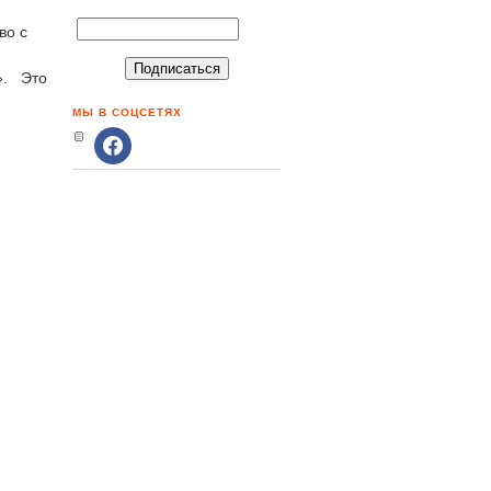
во с
,
». Это
МЫ В СОЦСЕТЯХ