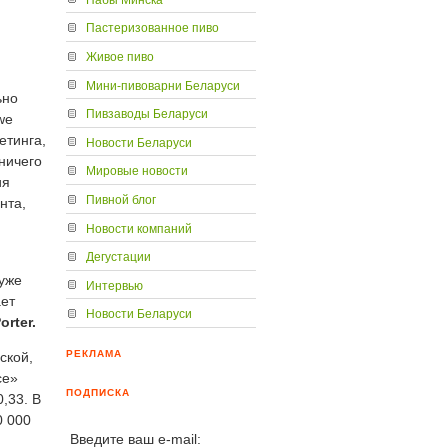
Пастеризованное пиво
Живое пиво
Мини-пивоварни Беларуси
ьно
Пивзаводы Беларуси
we
етинга,
Новости Беларуси
ничего
Мировые новости
ия
Пивной блог
нта,
Новости компаний
Дегустации
 уже
Интервью
ает
Новости Беларуси
orter.
РЕКЛАМА
ской,
се»
ПОДПИСКА
,33. В
0 000
Введите ваш e-mail: