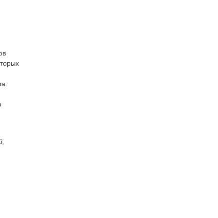
ов
оторых
ра:
о
й,