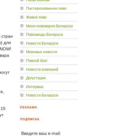
Пастеризованное пиво
Живое пиво
Мини-пивоварни Беларуси
Пивзаводы Беларуси
 стран
ы) для
Новости Беларуси
 NOW!
Мировые новости
овара
Пивной блог
Новости компаний
могут
Дегустации
Интервью
а,
Новости Беларуси
РЕКЛАМА
 15
ут
ПОДПИСКА
Введите ваш e-mail: