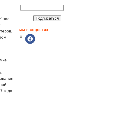
У нас
т
МЫ В СОЦСЕТЯХ
теров,
мом:
амке
а
вования
тной
7 года.