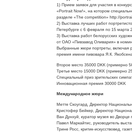
1) Прием заявок для участия в конку
«Portrait Now!», на котором специал
разделе «The competition» http://portr
2) Выставка лучших работ портретист
Петербурге с 6 февраля по 15 марта 2
3) Выставка работ белорусских худож
от ОАО «Пивзавод Оливария» в номи
Выбранные жюри портреты, включая ра
премия имени пивовара Я.К. Якобсен
Второе место 35000 DKK (примерно 5
Третье место 15000 DKK (примерно 25
Специальный приз зрительских симпа
Инновационная премия 30000 DKK
Международное жюри
Метте Скоугард, Директор Национальн
Кристофер Бейкер, Директор Национа
Ван Дунхуй, куратор музея во Дворце 
Павел Маркайтис, руководитель выста
Трине Росс, критик-искусствовед, газет