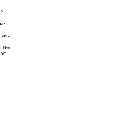
 в
кт-
приза
t Now:
00$)
а