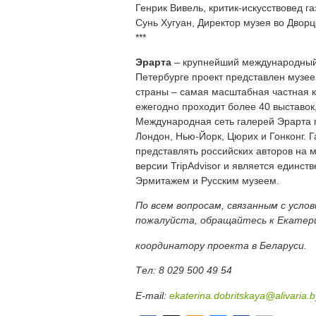
Генрик Вивель, критик-искусствовед газ
Сунь Хугуан, Директор музея во Дворц
***
Эрарта
– крупнейший международный п
Петербурге проект представлен музеем
страны – самая масштабная частная к
ежегодно проходит более 40 выставо
Международная сеть галерей Эрарта п
Лондон, Нью-Йорк, Цюрих и Гонконг. 
представлять российских авторов на 
версии TripAdvisor и является единст
Эрмитажем и Русским музеем.
По всем вопросам, связанным с услов
пожалуйста, обращайтесь к Екатер
координатору проекта в Беларуси.
Тел: 8 029 500 49 54
E-mail:
ekaterina.dobritskaya@alivaria.b