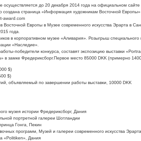
рсе осуществляется до 20 декабря 2014 года на официальном сайте
ьно создана страница «Информация художникам Восточной Европы»
ait-award.com
ов Восточной Европы в Музее современного искусства Эрарта в Сан
015 года.
ников в корпоративном музее «Аливария». Розыгрыш специального 
нации «Наследие».
боты-победители конкурса, составят экспозицию выставки «Portrai
а» в замке Фредериксборг.Первое место 85000 DKK (примерно 140
000 $)
00 $)
тий, объявляемый по завершении работы выставки, 10000 DKK
ого музея истории Фредериксборг, Дания
льной портретной галереи Шотландии
принца Гонга, Пекин
вочных программ, Музей и галереи современного искусства Эрарт
а «Politiken», Дания