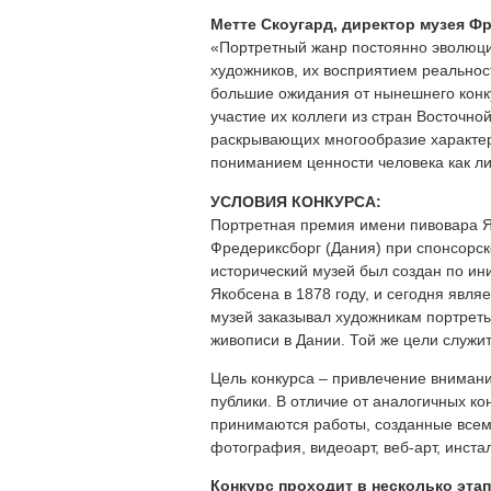
Метте Скоугард, директор музея Ф
«Портретный жанр постоянно эволюци
художников, их восприятием реальнос
большие ожидания от нынешнего конк
участие их коллеги из стран Восточно
раскрывающих многообразие характеро
пониманием ценности человека как ли
УСЛОВИЯ КОНКУРСА:
Портретная премия имени пивовара Я
Фредериксборг (Дания) при спонсорск
исторический музей был создан по ин
Якобсена в 1878 году, и сегодня явл
музей заказывал художникам портреты
живописи в Дании. Той же цели служи
Цель конкурса – привлечение внимания
публики. В отличие от аналогичных кон
принимаются работы, созданные все
фотография, видеоарт, веб-арт, инста
Конкурс проходит в несколько этап