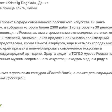
ет «Kristelig Dagblad», Дания
е принца Гонга, Пекин
роект в сфере современного российского искусства. В Санкт-
, в собрании которого более 2300 работ 170 авторов из 30 регион
оллекция в России, залами с временными экспозициям, в стенах к
к, и галереей, занимающейся продажей оригиналов произведений.
редставлена, кроме Санкт-Петербурга, еще в четырех городах ми
Галереи призваны популяризировать современное искусство и
международной арт-сцене. Эрарта входит в ТОП10 музеев России п
венным музеем современного искусства, находясь в одном ряду с
иями и правилами конкурса «
Portrait
Now
!», а также регистрацие
ине Добрицкой,
y