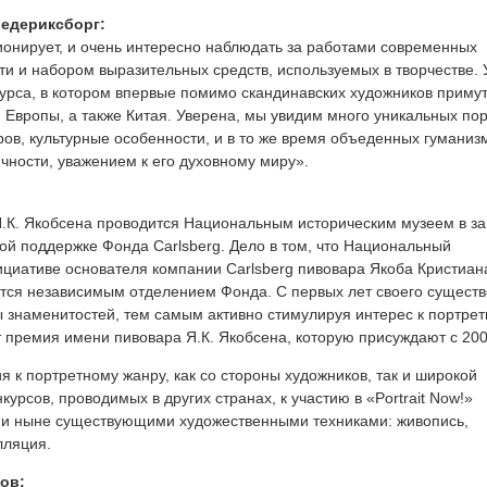
редериксборг:
онирует, и очень интересно наблюдать за работами современных
ти и набором выразительных средств, используемых в творчестве. 
урса, в котором впервые помимо скандинавских художников приму
й Европы, а также Китая. Уверена, мы увидим много уникальных пор
в, культурные особенности, и в то же время объеденных гуманиз
чности, уважением к его духовному миру».
.К. Якобсена проводится Национальным историческим музеем в з
ой поддержке Фонда Carlsberg. Дело в том, что Национальный
ициативе основателя компании Carlsberg пивовара Якоба Кристиан
яется независимым отделением Фонда. С первых лет своего сущест
 знаменитостей, тем самым активно стимулируя интерес к портре
т премия имени пивовара Я.К. Якобсена, которую присуждают с 200
 к портретному жанру, как со стороны художников, так и широкой
курсов, проводимых в других странах, к участию в «Portrait Now!»
ми ныне существующими художественными техниками: живопись,
лляция.
ов: