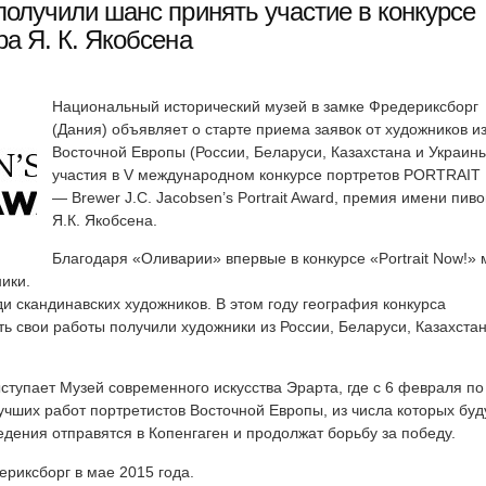
получили шанс принять участие в конкурсе
а Я. К. Якобсена
Национальный исторический музей в замке Фредериксборг
(Дания) объявляет о старте приема заявок от художников из
Восточной Европы (России, Беларуси, Казахстана и Украин
участия в V международном конкурсе портретов PORTRAIT
— Brewer J.C. Jacobsen’s Portrait Award, премия имени пив
Я.К. Якобсена.
Благодаря «Оливарии» впервые в конкурсе «Portrait Now!» 
ики.
и скандинавских художников. В этом году география конкурса
ь свои работы получили художники из России, Беларуси, Казахстан
упает Музей современного искусства Эрарта, где с 6 февраля по
учших работ портретистов Восточной Европы, из числа которых буд
едения отправятся в Копенгаген и продолжат борьбу за победу.
ериксборг в мае 2015 года.