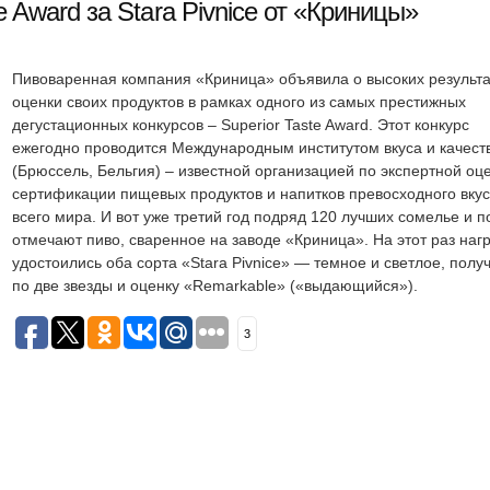
e Award за Stara Pivnice от «Криницы»
Пивоваренная компания «Криница» объявила о высоких результа
оценки своих продуктов в рамках одного из самых престижных
дегустационных конкурсов – Superior Taste Award. Этот конкурс
ежегодно проводится Международным институтом вкуса и качеств
(Брюссель, Бельгия) – известной организацией по экспертной оц
сертификации пищевых продуктов и напитков превосходного вкус
всего мира. И вот уже третий год подряд 120 лучших сомелье и п
отмечают пиво, сваренное на заводе «Криница». На этот раз наг
удостоились оба сорта «Stara Pivnice» — темное и светлое, пол
по две звезды и оценку «Remarkable» («выдающийся»).
3