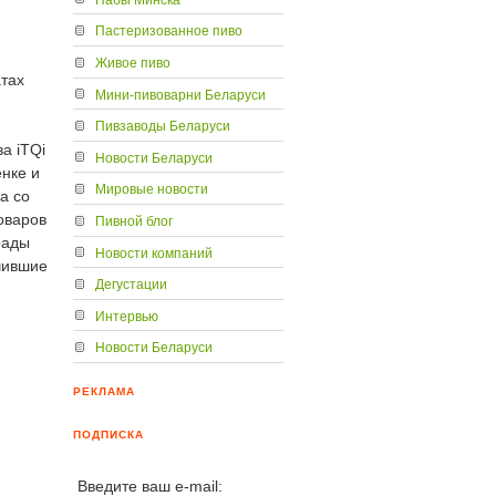
Пастеризованное пиво
Живое пиво
тах
Мини-пивоварни Беларуси
Пивзаводы Беларуси
а iTQi
Новости Беларуси
енке и
Мировые новости
а со
оваров
Пивной блог
рады
Новости компаний
учившие
Дегустации
Интервью
Новости Беларуси
РЕКЛАМА
ПОДПИСКА
Введите ваш e-mail: