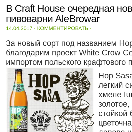
В Craft House очередная но
пивоварни AleBrowar
14.04.2017
⋅
КОММЕНТИРОВАТЬ
⋅
За новый сорт под названием Ho
благодарим проект White Crow Col
импортом польского крафтового п
Hop Sasa
легкий с
хмеле Iu
золотое,
стойкой 
цветочна