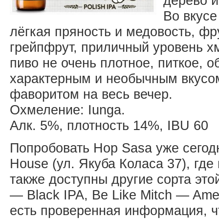
дерево и
Во вкусе
лёгкая пряность и медовость, фр
грейпфрут, приличный уровень х
пиво не очень плотное, питкое, о
характерным и необычным вкусом
фаворитом на весь вечер.
Охмеление: Iunga.
Алк. 5%, плотность 14%, IBU 60
Попробовать Hop Sasa уже сегодн
House (ул. Якуба Коласа 37), гд
также доступны другие сорта это
— Black IPA, Be Like Mitch — Ame
есть проверенная информация, чт