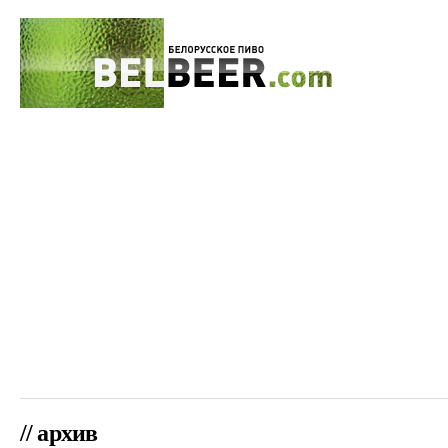
// архив